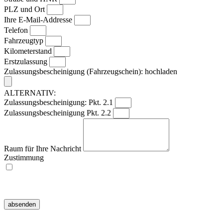
PLZ und Ort
Ihre E-Mail-Addresse
Telefon
Fahrzeugtyp
Kilometerstand
Erstzulassung
Zulassungsbescheinigung (Fahrzeugschein): hochladen
ALTERNATIV:
Zulassungsbescheinigung: Pkt. 2.1
Zulassungsbescheinigung Pkt. 2.2
Raum für Ihre Nachricht
Zustimmung
Ich willige ein, dass meine Angaben zur Kontaktaufnahme und Zuordnung
für eventuelle Rückfragen dauerhaft gespeichert werden.
Hinweis:
Diese Einwilligung können Sie jederzeit mit Wirkung für die Zukunft
widerrufen, indem Sie eine E-Mail an info@mt-reifenservice.de senden.
absenden