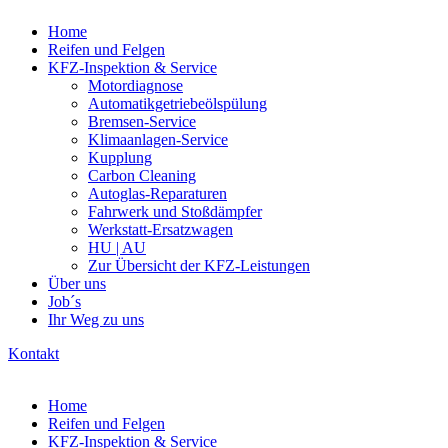
Home
Reifen und Felgen
KFZ-Inspektion & Service
Motordiagnose
Automatikgetriebeölspülung
Bremsen-Service
Klimaanlagen-Service
Kupplung
Carbon Cleaning
Autoglas-Reparaturen
Fahrwerk und Stoßdämpfer
Werkstatt-Ersatzwagen
HU | AU
Zur Übersicht der KFZ-Leistungen
Über uns
Job´s
Ihr Weg zu uns
Kontakt
Home
Reifen und Felgen
KFZ-Inspektion & Service