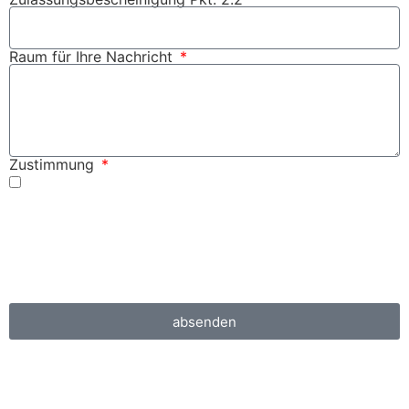
Raum für Ihre Nachricht
Zustimmung
Ich willige ein, dass meine Angaben zur Kontaktaufnahme und
Zuordnung für eventuelle Rückfragen dauerhaft gespeichert
werden.
Hinweis:
Diese Einwilligung können Sie jederzeit mit Wirkung für
die Zukunft widerrufen, indem Sie eine E-Mail an info@mt-
reifenservice.de senden.
absenden