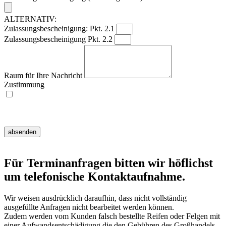
ALTERNATIV:
Zulassungsbescheinigung: Pkt. 2.1
Zulassungsbescheinigung Pkt. 2.2
Raum für Ihre Nachricht
Zustimmung
Ich willige ein, dass meine Angaben zur Kontaktaufnahme und Zuordnung
für eventuelle Rückfragen dauerhaft gespeichert werden.
Hinweis:
Diese Einwilligung können Sie jederzeit mit Wirkung für die Zukunft
widerrufen, indem Sie eine E-Mail an info@mt-reifenservice.de senden.
absenden
Für Terminanfragen bitten wir höflichst
um telefonische Kontaktaufnahme.
Wir weisen ausdrücklich daraufhin, dass nicht vollständig
ausgefüllte Anfragen nicht bearbeitet werden können.
Zudem werden vom Kunden falsch bestellte Reifen oder Felgen mit
einer Aufwandsentschädigung die den Gebühren des Großhandels