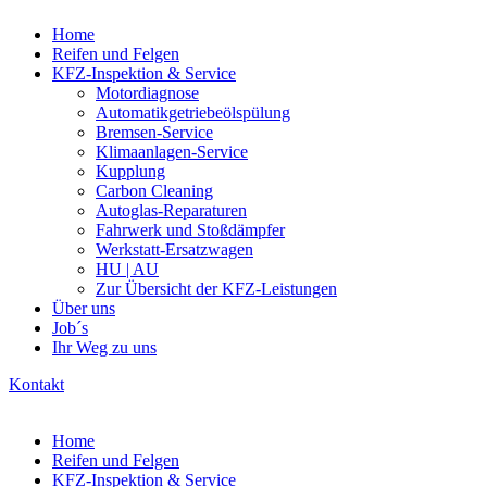
Home
Reifen und Felgen
KFZ-Inspektion & Service
Motordiagnose
Automatikgetriebeölspülung
Bremsen-Service
Klimaanlagen-Service
Kupplung
Carbon Cleaning
Autoglas-Reparaturen
Fahrwerk und Stoßdämpfer
Werkstatt-Ersatzwagen
HU | AU
Zur Übersicht der KFZ-Leistungen
Über uns
Job´s
Ihr Weg zu uns
Kontakt
Home
Reifen und Felgen
KFZ-Inspektion & Service