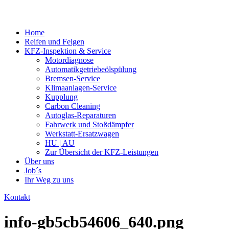
Home
Reifen und Felgen
KFZ-Inspektion & Service
Motordiagnose
Automatikgetriebeölspülung
Bremsen-Service
Klimaanlagen-Service
Kupplung
Carbon Cleaning
Autoglas-Reparaturen
Fahrwerk und Stoßdämpfer
Werkstatt-Ersatzwagen
HU | AU
Zur Übersicht der KFZ-Leistungen
Über uns
Job´s
Ihr Weg zu uns
Kontakt
info-gb5cb54606_640.png