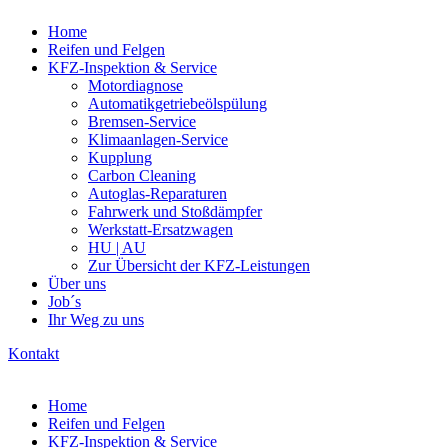
Home
Reifen und Felgen
KFZ-Inspektion & Service
Motordiagnose
Automatikgetriebeölspülung
Bremsen-Service
Klimaanlagen-Service
Kupplung
Carbon Cleaning
Autoglas-Reparaturen
Fahrwerk und Stoßdämpfer
Werkstatt-Ersatzwagen
HU | AU
Zur Übersicht der KFZ-Leistungen
Über uns
Job´s
Ihr Weg zu uns
Kontakt
Home
Reifen und Felgen
KFZ-Inspektion & Service