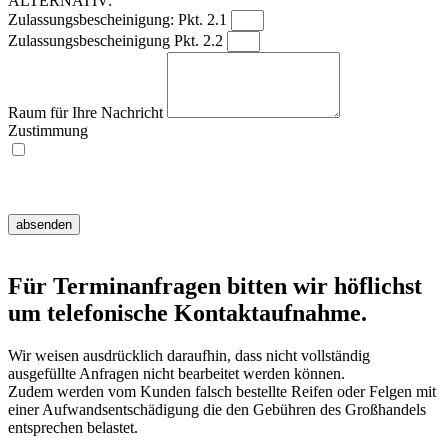
ALTERNATIV:
Zulassungsbescheinigung: Pkt. 2.1
Zulassungsbescheinigung Pkt. 2.2
Raum für Ihre Nachricht
Zustimmung
Ich willige ein, dass meine Angaben zur Kontaktaufnahme und Zuordnung
für eventuelle Rückfragen dauerhaft gespeichert werden.
Hinweis:
Diese Einwilligung können Sie jederzeit mit Wirkung für die Zukunft
widerrufen, indem Sie eine E-Mail an info@mt-reifenservice.de senden.
absenden
Für Terminanfragen bitten wir höflichst
um telefonische Kontaktaufnahme.
Wir weisen ausdrücklich daraufhin, dass nicht vollständig
ausgefüllte Anfragen nicht bearbeitet werden können.
Zudem werden vom Kunden falsch bestellte Reifen oder Felgen mit
einer Aufwandsentschädigung die den Gebühren des Großhandels
entsprechen belastet.