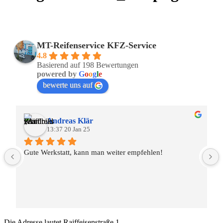
MT-Reifenservice KFZ-Service
4.8
Basierend auf 198 Bewertungen
powered by
G
o
o
g
l
e
bewerte uns auf
Andreas Klär
13:37 20 Jan 25
Gute Werkstatt, kann man weiter empfehlen!
Die Adresse lautet
Raiffeisenstraße 1