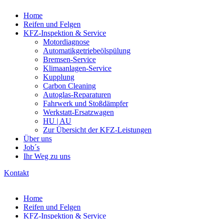
Home
Reifen und Felgen
KFZ-Inspektion & Service
Motordiagnose
Automatikgetriebeölspülung
Bremsen-Service
Klimaanlagen-Service
Kupplung
Carbon Cleaning
Autoglas-Reparaturen
Fahrwerk und Stoßdämpfer
Werkstatt-Ersatzwagen
HU | AU
Zur Übersicht der KFZ-Leistungen
Über uns
Job´s
Ihr Weg zu uns
Kontakt
Home
Reifen und Felgen
KFZ-Inspektion & Service