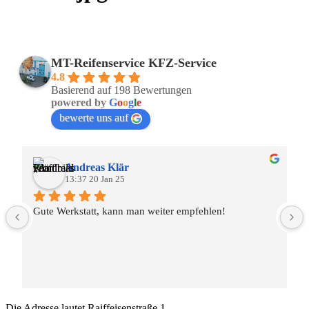
MT-Reifenservice KFZ-Service
4.8
Basierend auf 198 Bewertungen
powered by
G
o
o
g
l
e
bewerte uns auf
Andreas Klär
13:37 20 Jan 25
Gute Werkstatt, kann man weiter empfehlen!
Die Adresse lautet
Raiffeisenstraße 1