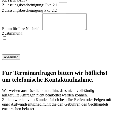
ALTERNATIV:
Zulassungsbescheinigung: Pkt. 2.1
Zulassungsbescheinigung Pkt. 2.2
Raum für Ihre Nachricht
Zustimmung
Ich willige ein, dass meine Angaben zur Kontaktaufnahme und Zuordnung
für eventuelle Rückfragen dauerhaft gespeichert werden.
Hinweis:
Diese Einwilligung können Sie jederzeit mit Wirkung für die Zukunft
widerrufen, indem Sie eine E-Mail an info@mt-reifenservice.de senden.
absenden
Für Terminanfragen bitten wir höflichst
um telefonische Kontaktaufnahme.
Wir weisen ausdrücklich daraufhin, dass nicht vollständig
ausgefüllte Anfragen nicht bearbeitet werden können.
Zudem werden vom Kunden falsch bestellte Reifen oder Felgen mit
einer Aufwandsentschädigung die den Gebühren des Großhandels
entsprechen belastet.