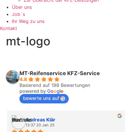
Zur Übersicht der KFZ-Leistungen
Über uns
Job´s
Ihr Weg zu uns
Kontakt
mt-logo
MT-Reifenservice KFZ-Service
4.8
Basierend auf 198 Bewertungen
powered by
G
o
o
g
l
e
bewerte uns auf
Andreas Klär
13:37 20 Jan 25