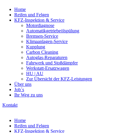
Home
Reifen und Felgen
KFZ-Inspektion & Service
Motordiagnose
Automatikgetriebeölspülung
Bremsen-Service
Klimaanlagen-Service
Kupplung
Carbon Cleaning
Autoglas-Reparaturen
Fahrwerk und Stoßdämpfer
Werkstatt-Ersatzwagen
HU | AU
Zur Übersicht der KFZ-Leistungen
Über uns
Job´s
Ihr Weg zu uns
Kontakt
Home
Reifen und Felgen
KFZ-Inspektion & Service