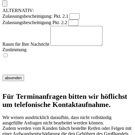
ALTERNATIV:
Zulassungsbescheinigung: Pkt. 2.1
Zulassungsbescheinigung Pkt. 2.2
Raum für Ihre Nachricht
Zustimmung
Ich willige ein, dass meine Angaben zur Kontaktaufnahme und Zuordnung
für eventuelle Rückfragen dauerhaft gespeichert werden.
Hinweis:
Diese Einwilligung können Sie jederzeit mit Wirkung für die Zukunft
widerrufen, indem Sie eine E-Mail an info@mt-reifenservice.de senden.
absenden
Für Terminanfragen bitten wir höflichst
um telefonische Kontaktaufnahme.
Wir weisen ausdrücklich daraufhin, dass nicht vollständig
ausgefüllte Anfragen nicht bearbeitet werden können.
Zudem werden vom Kunden falsch bestellte Reifen oder Felgen mit
einer Aufwandsentschädigung die den Gebühren des Großhandels