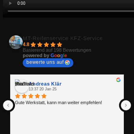
MT-Reifenservice KFZ-Service
4.8
Basierend auf 198 Bewertungen
powered by
G
o
o
g
l
e
bewerte uns auf
Andreas Klär
13:37 20 Jan 25
Gute Werkstatt, kann man weiter empfehlen!