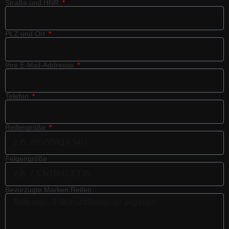
Straße und HNR
PLZ und Ort
Ihre E-Mail-Addresse
Telefon
Reifengröße
Felgengröße
Bevorzugte Marken Reifen