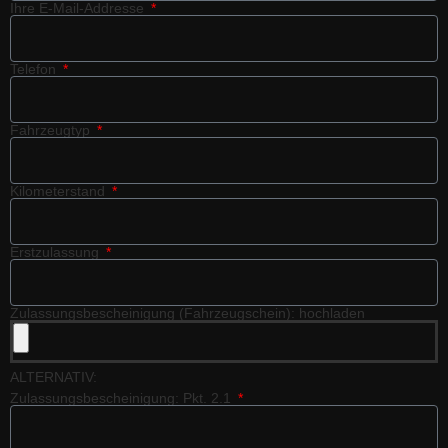
Ihre E-Mail-Addresse
Telefon
Fahrzeugtyp
Kilometerstand
Erstzulassung
Zulassungsbescheinigung (Fahrzeugschein): hochladen
ALTERNATIV:
Zulassungsbescheinigung: Pkt. 2.1