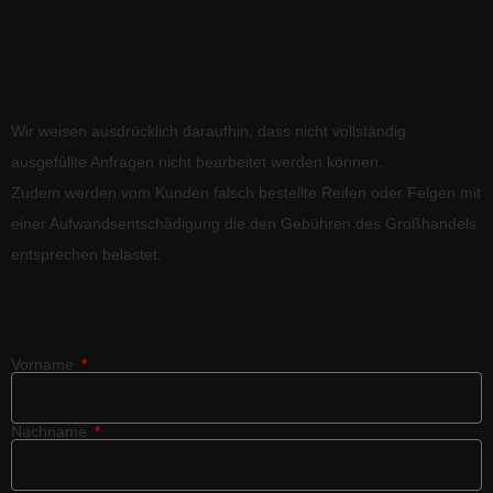
Wir weisen ausdrücklich daraufhin, dass nicht vollständig
ausgefüllte Anfragen nicht bearbeitet werden können.
Zudem werden vom Kunden falsch bestellte Reifen oder Felgen mit
einer Aufwandsentschädigung die den Gebühren des Großhandels
entsprechen belastet.
Vorname
Nachname