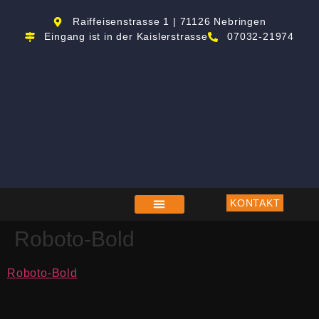
Raiffeisenstrasse 1 | 71126 Nebringen
Eingang ist in der Kaislerstrasse
07032-21974
KONTAKT
Roboto-Bold
REIFEN UND FELGEN
KFZ-INSPEKTION & SERVICE
IHR WEG ZU UNS
Roboto-Bold