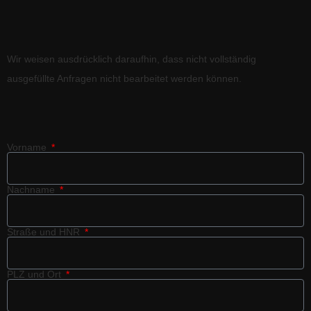
Wir weisen ausdrücklich daraufhin, dass nicht vollständig
ausgefüllte Anfragen nicht bearbeitet werden können.
Vorname
Nachname
Straße und HNR
PLZ und Ort