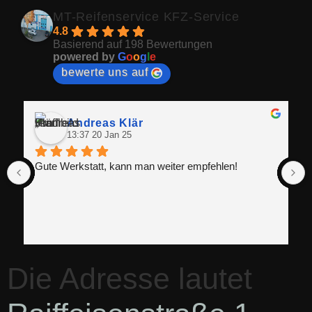
MT-Reifenservice KFZ-Service
4.8
Basierend auf 198 Bewertungen
powered by
G
o
o
g
l
e
bewerte uns auf
Andreas Klär
13:37 20 Jan 25
Gute Werkstatt, kann man weiter empfehlen!
Die Adresse lautet