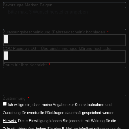
Bevorzugte Marken Felgen
Zulassungsbescheinigung (Fahrzeugschein): hochladen
COC Papiere / EG – Übereinstimmungserklärung hochladen
Raum für Ihre Nachricht
Zustimmung
Ich willige ein, dass meine Angaben zur Kontaktaufnahme und
Zuordnung für eventuelle Rückfragen dauerhaft gespeichert werden.
Hinweis:
Diese Einwilligung können Sie jederzeit mit Wirkung für die
Zukunft widerrufen, indem Sie eine E-Mail an info@mt-reifenservice.de